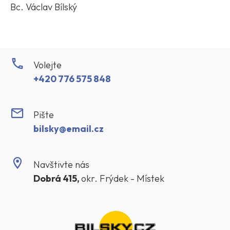
Bc. Václav Bílský
Volejte
+420 776 575 848
Pište
bilsky@email.cz
Navštivte nás
Dobrá 415,
okr. Frýdek - Místek