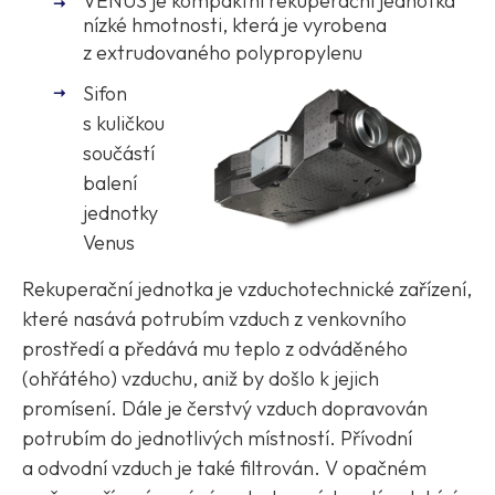
VENUS je kompaktní rekuperační jednotka
nízké hmotnosti, která je vyrobena
z extrudovaného polypropylenu
Sifon
s kuličkou
součástí
balení
jednotky
Venus
Rekuperační jednotka je vzduchotechnické zařízení,
které nasává potrubím vzduch z venkovního
prostředí a předává mu teplo z odváděného
(ohřátého) vzduchu, aniž by došlo k jejich
promísení. Dále je čerstvý vzduch dopravován
potrubím do jednotlivých místností. Přívodní
a odvodní vzduch je také filtrován. V opačném