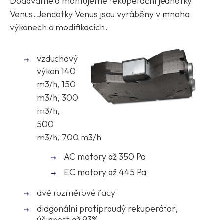
Dodáváme a montujeme rekuperační jednotky
Venus. Jendotky Venus jsou vyráběny v mnoha
výkonech a modifikacích.
vzduchový
výkon
140
m3/h, 150
m3/h, 300
m3/h,
500
m3/h, 700 m3/h
AC motory až 350 Pa
EC motory až 445 Pa
dvě rozměrové řady
diagonální protiproudý rekuperátor,
účinnost až 93%