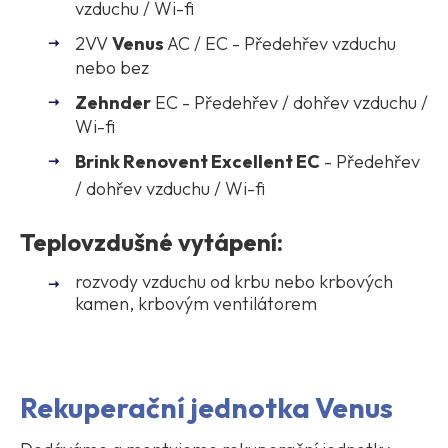
vzduchu / Wi-fi
2VV
Venus
AC / EC - Předehřev vzduchu
nebo bez
Zehnder
EC - Předehřev / dohřev vzduchu /
Wi-fi
Brink
Renovent Excellent EC
- Předehřev
/ dohřev vzduchu / Wi-fi
Teplovzdušné vytápení:
rozvody vzduchu od krbu nebo krbových
kamen, krbovým ventilátorem
Rekuperační jednotka Venus