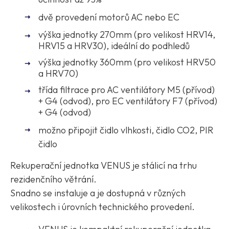
dvě provedení motorů AC nebo EC
výška jednotky 270mm (pro velikost HRV14,
HRV15 a HRV30), ideální do podhledů
výška jednotky 360mm (pro velikost HRV50
a HRV70)
třída filtrace pro AC ventilátory M5 (přívod)
+ G4 (odvod), pro EC ventilátory F7 (přívod)
+ G4 (odvod)
možno připojit
čidlo vlhkosti, čidlo CO2, PIR
čidlo
Rekuperační jednotka
VENUS
je stálicí na trhu
rezidenčního větrání.
Snadno se instaluje a je dostupná v různých
velikostech i úrovních technického provedení.