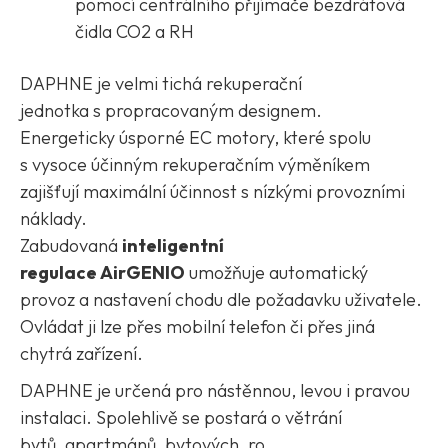
pomocí centrálního přijímače bezdrátová
čidla CO2 a RH
DAPHNE
je
velmi tichá rekuperační
jednotka
s propracovaným designem.
Energeticky úsporné EC motory, které spolu
s vysoce účinným rekuperačním výměníkem
zajišťují
maximální účinnost s nízkými provozními
náklady
.
Zabudovaná
inteligentní
regulace AirGENIO
umožňuje automatický
provoz a nastavení chodu dle požadavku uživatele.
Ovládat ji lze přes mobilní telefon
či přes jiná
chytrá zařízení.
DAPHNE je určená pro nástěnnou, levou i pravou
instalaci. Spolehlivě se postará o
větrání
bytů
,
apartmánů
,
bytových
,
ro