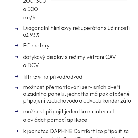
200, 300
a 500
m
/h
3
Diagonální hliníkový rekuperátor s účinností
až 93%
EC motory
dotykový display s
režimy větrání CAV
a DCV
filtr G4 na přívod/odvod
možnost přemontování servisních dveří
a zadního panelu, jednotka má pak otočené
připojení vzduchovodu a odvodu kondenzátu
možnost připojit jednotku na internet
a ovládat pomocí aplikace
k jednotce DAPHNE Comfort lze připojit za