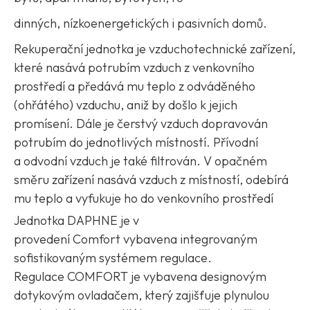
dinných
,
nízkoenergetických
i
pasivních domů
.
Rekuperační jednotka je vzduchotechnické zařízení,
které nasává potrubím vzduch z venkovního
prostředí a předává mu teplo z odváděného
(ohřátého) vzduchu, aniž by došlo k jejich
promísení. Dále je čerstvý vzduch dopravován
potrubím do jednotlivých místností. Přívodní
a odvodní vzduch je také filtrován. V opačném
směru zařízení nasává vzduch z místností, odebírá
mu teplo a vyfukuje ho do venkovního prostředí
Jednotka
DAPHNE
je v
provedení
Comfort
vybavena integrovaným
sofistikovaným systémem regulace.
Regulace COMFORT
je vybavena designovým
dotykovým ovladačem, který zajišťuje plynulou